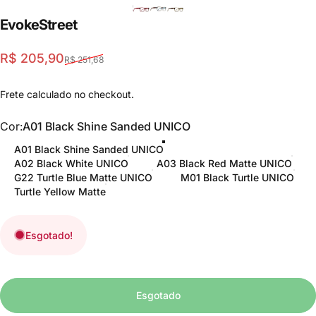
Evoke
Street
Translation missing: pt-BR.products.general.sale_pric
Translation missing: pt-BR.products.general.regular_p
R$ 205,90
R$ 251,68
Frete
calculado no checkout.
Cor
Cor:
A01 Black Shine Sanded UNICO
A01 Black Shine Sanded UNICO
A02 Black White UNICO
A03 Black Red Matte UNICO
G22 Turtle Blue Matte UNICO
M01 Black Turtle UNICO
Turtle Yellow Matte
Esgotado!
Esgotado