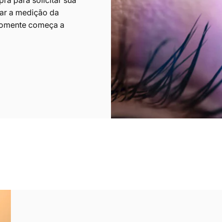
a para solicitar sua
zar a medição da
 somente começa a