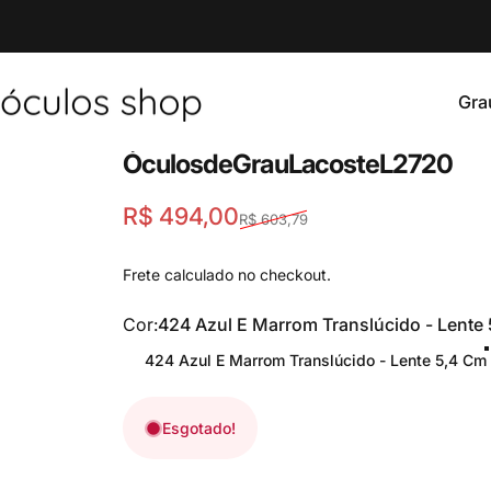
Pular para o Conteúdo
Gra
Óculos Shop
Grau
Óculos
de
Grau
Lacoste
L
2720
Translation missing: pt-BR.produc
Translation missing: pt-BR.produc
R$ 494,00
R$ 603,79
Frete
calculado no checkout.
Cor
Cor:
424 Azul E Marrom Translúcido - Lente
424 Azul E Marrom Translúcido - Lente 5,4 Cm
Esgotado!