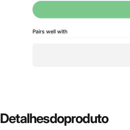
Pairs well with
Detalhes
do
produto