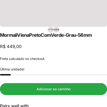
Mormaii
Viena
Preto
Com
Verde
-
Grau
-
56
mm
R$ 449,00
Frete
calculado no checkout.
Última unidade!
Adicionar ao carrinho
Pairs well with