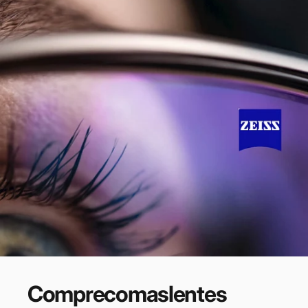
Compre
com
as
lentes