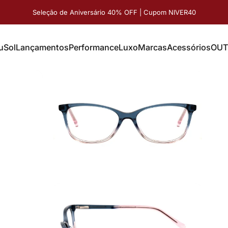
Seleção de Aniversário 40% OFF | Cupom NIVER40
u
Sol
Lançamentos
Performance
Luxo
Marcas
Acessórios
OUT
Sol
Lançamentos
Performance
Luxo
Marcas
Acessórios
OUT