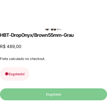
HB
T-Drop
Onyx/
Brown
55
mm
-
Grau
R$ 489,00
Frete
calculado no checkout.
Esgotado!
Esgotado