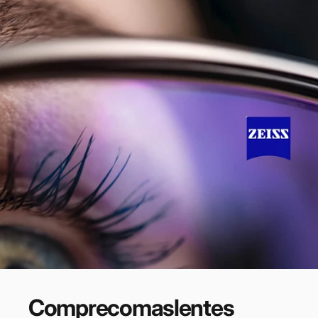
Compre
com
as
lentes